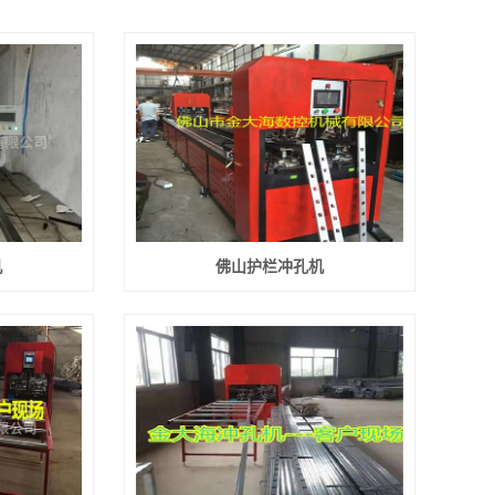
机
佛山护栏冲孔机