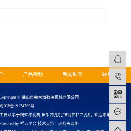
介
产品视频
新闻动态
联系我们
Copyright © 佛山市金大海数控机械有限公司
粤ICP备19134766号
主要从事于
爬架冲孔机
,
货架冲孔机
,
锌钢护栏冲孔机
, 欢迎来电咨询！
Powered by 祥云平台
技术支持：
火箭头网络