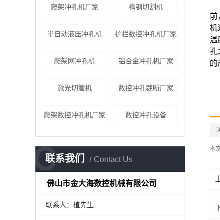
爬架冲孔机厂家
槽钢切割机
前
机
半自动液压冲孔机
护栏数控冲孔机厂家
温
孔
爬架网冲孔机
铝合金冲孔机厂家
的
激光切管机
数控冲孔裁断厂家
爬架数控冲孔机厂家
数控冲孔设备
C
本
联系我们
Contact Us
佛山市金大海数控机械有限公司
联系人：植先生