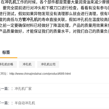
在
冲孔机
工作的时候，各个部件都是需要大量润滑油来减少摩
，要完全提前进行对冲头和下模刀口进行检查，看看有没有参与
进行测试，假如如果异物发现没有清理那么就会进行清理，很有
度的高低与
方管冲孔机
的寿命直接关联，假如冲孔机在温度较高
之前一定要确保材料已经做好了降温处理，产品的质量用效果来
产品质量做好，才能保证我们的质量水平，对我们自己的质量负
标签
冲孔机价格
冲孔机
冲孔机公司
文网址：
http://www.chinajindahai.com/product/689.html
上一篇：
冲孔机厂家
下一篇：
半自动冲孔机