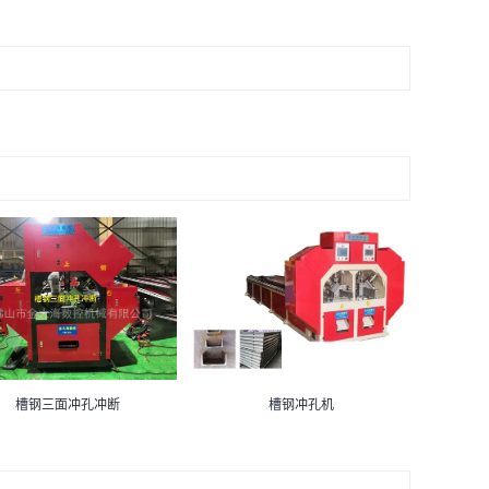
槽钢三面冲孔冲断
槽钢冲孔机