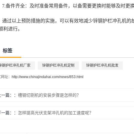
7.备件齐全：及时准备常用备件，以备需要更换时能够及时更
通过以上预防措施的实施，可以有效地减少锌钢护栏冲孔机的
顺利进行。
标签
锌钢护栏冲孔机厂家
锌钢护栏冲孔机定制
锌钢护栏冲孔机批发
文网址：
http://www.chinajindahai.com/news/853.html
上一篇：
槽钢切割机的安装步骤是怎样的？
下一篇：
怎样提高光伏支架冲孔机的加工速度呢？