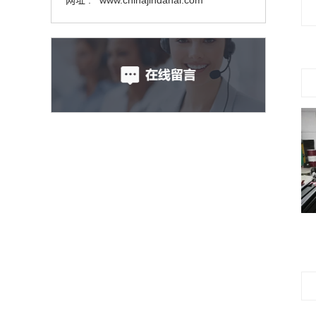
网址 : www.chinajindahai.com