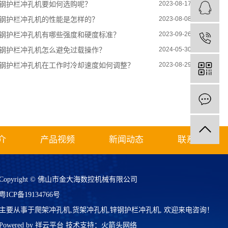
钢护栏冲孔机要如何选购呢？
2023-08-17
钢护栏冲孔机的性能是怎样的？
2023-08-08
钢护栏冲孔机有哪些强度和硬度标准？
2023-09-26
钢护栏冲孔机怎么避免过载操作？
2024-05-30
钢护栏冲孔机在工作时冷却速度如何调整？
2023-08-29
介
产品视频
新闻动态
联系我们
Copyright © 佛山市金大海数控机械有限公司
粤ICP备19134766号
主要从事于
爬架冲孔机
,
货架冲孔机
,
锌钢护栏冲孔机
, 欢迎来电咨询！
Powered by 祥云平台
技术支持：
火箭头网络